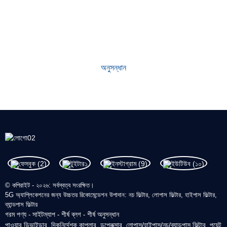
কেন আমাদের নির্বাচন করুন
প্রতিষ্ঠার পর থেকে, আমাদের কারখানাটি নীতি মেনে প্রথম বিশ্বমানের পণ্য তৈরি করে আসছে
প্রথমে মানের। আমাদের পণ্যগুলি শিল্পে চমৎকার খ্যাতি অর্জন করেছে এবং নতুন এবং
পুরাতন গ্রাহকদের মধ্যে মূল্যবান আস্থা অর্জন করেছে।
অনুসন্ধান
© কপিরাইট - ২০২৬: সর্বস্বত্ব সংরক্ষিত।
5G অ্যাপ্লিকেশনের জন্য উচ্চতর রিকোমেন্ডেশন উপাদান: নচ ফিল্টার, লোপাস ফিল্টার, হাইপাস ফিল্টার,
ব্যান্ডপাস ফিল্টার
গরম পণ্য
সাইটম্যাপ
শীর্ষ ব্লগ
শীর্ষ অনুসন্ধান
-
-
-
পাওয়ার ডিভাইডার
দিকনির্দেশক কাপলার
ডুপ্লেক্সার
লোপাস/হাইপাস/নচ/ব্যান্ডপাস ফিল্টার
পয়েন্ট
,
,
,
,