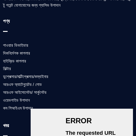
টু পয়েন্ট যোগাযোগের জন্য প্যাসিভ উপাদান
পণ্য
পাওয়ার ডিভাইডার
দিকনির্দেশক কাপলার
হাইব্রিড কাপলার
ফিল্টার
ডুপ্লেক্সার/মাল্টিপ্লেক্সার/কম্বাইনার
আরএফ অ্যাটেনুয়েটর / লোড
আরএফ আইসোলেটর/ সার্কুলেটর
ওয়েভগাইড উপাদান
কম পিআইএম উপাদান
খবর