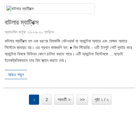
বাটলার ম্যাট্রিক্স
অ্যাডমিন কর্তৃক ২৩-০৯-২০ তারিখে
বাটলার ম্যাট্রিক্স হল এক ধরণের বিমফর্মিং নেটওয়ার্ক যা অ্যান্টেনা অ্যারে এবং ফেজড অ্যারে
সিস্টেমে ব্যবহৃত হয়। এর প্রধান কাজগুলি হল: ● বিম স্টিয়ারিং - এটি ইনপুট পোর্ট স্যুইচ করে
অ্যান্টেনা বিমকে বিভিন্ন কোণে চালিত করতে পারে। এটি অ্যান্টেনা সিস্টেমকে ... ছাড়াই
ইলেকট্রনিকভাবে তার বিম স্ক্যান করতে দেয়।
আরও পড়ুন
১
2
পরবর্তী >
>>
পৃষ্ঠা ১ / ২