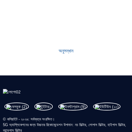
কেন আমাদের নির্বাচন করুন
প্রতিষ্ঠার পর থেকে, আমাদের কারখানাটি নীতি মেনে প্রথম বিশ্বমানের পণ্য তৈরি করে আসছে
প্রথমে মানের। আমাদের পণ্যগুলি শিল্পে চমৎকার খ্যাতি অর্জন করেছে এবং নতুন এবং
পুরাতন গ্রাহকদের মধ্যে মূল্যবান আস্থা অর্জন করেছে।
অনুসন্ধান
© কপিরাইট - ২০২৬: সর্বস্বত্ব সংরক্ষিত।
5G অ্যাপ্লিকেশনের জন্য উচ্চতর রিকোমেন্ডেশন উপাদান: নচ ফিল্টার, লোপাস ফিল্টার, হাইপাস ফিল্টার,
ব্যান্ডপাস ফিল্টার