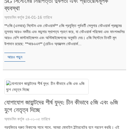
5G সিস্টেমের নিরাপত্তা দুর্বলতা এবং প্রতিরোধমূলক
ব্যবস্থা
অ্যাডমিন কর্তৃক 24-01-16 তারিখে
**৫জি (এনআর) সিস্টেম এবং নেটওয়ার্ক** ৫জি প্রযুক্তি পূর্ববর্তী সেলুলার নেটওয়ার্ক প্রজন্মের
তুলনায় আরও নমনীয় এবং মডুলার স্থাপত্য গ্রহণ করে, যা নেটওয়ার্ক পরিষেবা এবং ফাংশনগুলির
আরও বেশি কাস্টমাইজেশন এবং অপ্টিমাইজেশনের অনুমতি দেয়। ৫জি সিস্টেমে তিনটি মূল
উপাদান রয়েছে: **আরএএন** (রেডিও অ্যাক্সেস নেটওয়ার্ক...
আরও পড়ুন
যোগাযোগ জায়ান্টদের শীর্ষ যুদ্ধ: চীন কীভাবে ৫জি এবং ৬জি
যুগে নেতৃত্ব দিচ্ছে
অ্যাডমিন কর্তৃক ২৪-০১-০৫ তারিখে
প্রযুক্তির দ্রুত বিকাশের সাথে সাথে, আমরা মোবাইল ইন্টারনেটের যুগে প্রবেশ করছি। এই