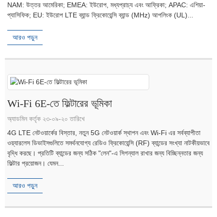
NAM: উত্তর আমেরিকা; EMEA: ইউরোপ, মধ্যপ্রাচ্য এবং আফ্রিকা; APAC: এশিয়া-
প্যাসিফিক; EU: ইউরোপ LTE ব্যান্ড ফ্রিকোয়েন্সি ব্যান্ড (MHz) আপলিংক (UL)...
আরও পড়ুন
Wi-Fi 6E-তে ফিল্টারের ভূমিকা
অ্যাডমিন কর্তৃক ২৩-০৯-২০ তারিখে
4G LTE নেটওয়ার্কের বিস্তার, নতুন 5G নেটওয়ার্ক স্থাপন এবং Wi-Fi এর সর্বব্যাপীতা
ওয়্যারলেস ডিভাইসগুলিতে সমর্থনযোগ্য রেডিও ফ্রিকোয়েন্সি (RF) ব্যান্ডের সংখ্যা নাটকীয়ভাবে
বৃদ্ধি করছে। প্রতিটি ব্যান্ডের জন্য সঠিক "লেন"-এ সিগন্যাল রাখার জন্য বিচ্ছিন্নতার জন্য
ফিল্টার প্রয়োজন। যেমন...
আরও পড়ুন