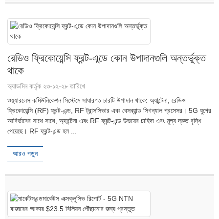
রেডিও ফ্রিকোয়েন্সি ফ্রন্ট-এন্ডে কোন উপাদানগুলি অন্তর্ভুক্ত
থাকে
অ্যাডমিন কর্তৃক ২৩-১২-২৮ তারিখে
ওয়্যারলেস কমিউনিকেশন সিস্টেমে সাধারণত চারটি উপাদান থাকে: অ্যান্টেনা, রেডিও
ফ্রিকোয়েন্সি (RF) ফ্রন্ট-এন্ড, RF ট্রান্সসিভার এবং বেসব্যান্ড সিগন্যাল প্রসেসর। 5G যুগের
আবির্ভাবের সাথে সাথে, অ্যান্টেনা এবং RF ফ্রন্ট-এন্ড উভয়ের চাহিদা এবং মূল্য দ্রুত বৃদ্ধি
পেয়েছে। RF ফ্রন্ট-এন্ড হল ...
আরও পড়ুন