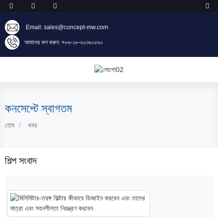
Email: sales@concept-mw.com
আমাদের কল করুন: +৮৬-২৮-৬১৩৬০৫৬০
কনসেপ্টে স্বাগতম
হোম
খবর
শিল্প সংবাদ