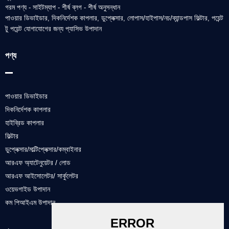
গরম পণ্য
সাইটম্যাপ
শীর্ষ ব্লগ
শীর্ষ অনুসন্ধান
-
-
-
পাওয়ার ডিভাইডার
দিকনির্দেশক কাপলার
ডুপ্লেক্সার
লোপাস/হাইপাস/নচ/ব্যান্ডপাস ফিল্টার
পয়েন্ট
,
,
,
,
টু পয়েন্ট যোগাযোগের জন্য প্যাসিভ উপাদান
পণ্য
পাওয়ার ডিভাইডার
দিকনির্দেশক কাপলার
হাইব্রিড কাপলার
ফিল্টার
ডুপ্লেক্সার/মাল্টিপ্লেক্সার/কম্বাইনার
আরএফ অ্যাটেনুয়েটর / লোড
আরএফ আইসোলেটর/ সার্কুলেটর
ওয়েভগাইড উপাদান
কম পিআইএম উপাদান