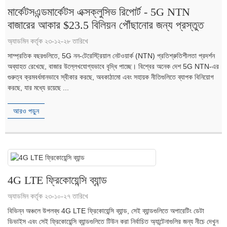
মার্কেটসএন্ডমার্কেটস এক্সক্লুসিভ রিপোর্ট - 5G NTN
বাজারের আকার $23.5 বিলিয়ন পৌঁছানোর জন্য প্রস্তুত
অ্যাডমিন কর্তৃক ২৩-১২-২৮ তারিখে
সাম্প্রতিক বছরগুলিতে, 5G নন-টেরেস্ট্রিয়াল নেটওয়ার্ক (NTN) প্রতিশ্রুতিশীলতা প্রদর্শন
অব্যাহত রেখেছে, বাজার উল্লেখযোগ্যভাবে বৃদ্ধি পাচ্ছে। বিশ্বের অনেক দেশ 5G NTN-এর
গুরুত্ব ক্রমবর্ধমানভাবে স্বীকার করছে, অবকাঠামো এবং সহায়ক নীতিগুলিতে ব্যাপক বিনিয়োগ
করছে, যার মধ্যে রয়েছে ...
আরও পড়ুন
4G LTE ফ্রিকোয়েন্সি ব্যান্ড
অ্যাডমিন কর্তৃক ২৩-১০-২৭ তারিখে
বিভিন্ন অঞ্চলে উপলব্ধ 4G LTE ফ্রিকোয়েন্সি ব্যান্ড, সেই ব্যান্ডগুলিতে অপারেটিং ডেটা
ডিভাইস এবং সেই ফ্রিকোয়েন্সি ব্যান্ডগুলিতে টিউন করা নির্বাচিত অ্যান্টেনাগুলির জন্য নীচে দেখুন