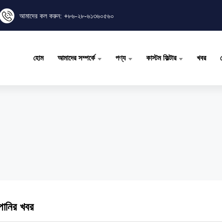
আমাদের কল করুন: +৮৬-২৮-৬১৩৬০৫৬০
হোম
আমাদের সম্পর্কে
পণ্য
কাস্টম ফিল্টার
খবর
পানির খবর