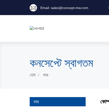
Email: sales@concept-mw.com
কনসেপ্টে স্বাগতম
হোম
খবর
কোম্
খবর