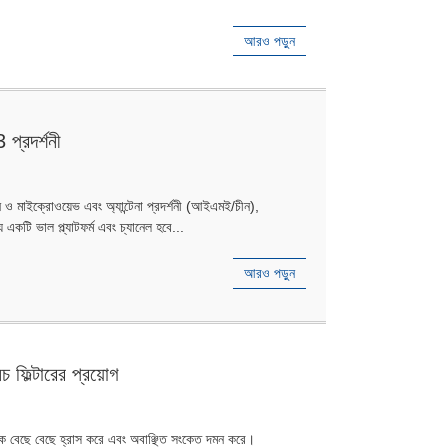
আরও পড়ুন
্রদর্শনী
লন ও মাইক্রোওয়েভ এবং অ্যান্টেনা প্রদর্শনী (আইএমই/চীন),
 একটি ভাল প্ল্যাটফর্ম এবং চ্যানেল হবে...
আরও পড়ুন
নচ ফিল্টারের প্রয়োগ
েঞ্জগুলিকে বেছে বেছে হ্রাস করে এবং অবাঞ্ছিত সংকেত দমন করে।