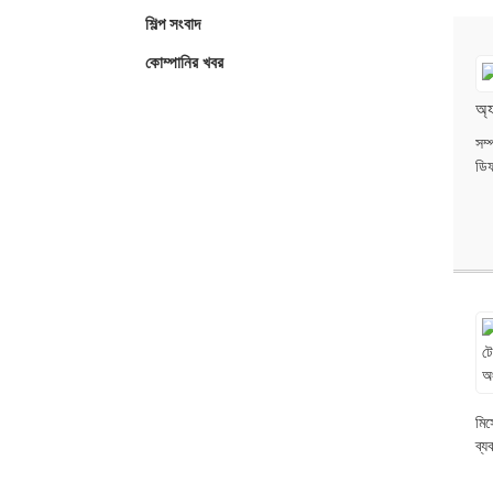
শিল্প সংবাদ
কোম্পানির খবর
অ্
সম
ডিফ
মিস
ব্য