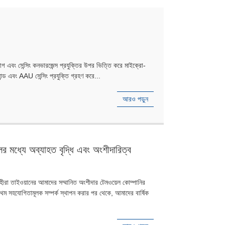
।
 সেন্সিং কনভারজেন্স প্রযুক্তির উপর ভিত্তি করে মাইক্রো-
ান্ড এবং AAU সেন্সিং প্রযুক্তি গ্রহণ করে...
আরও পড়ুন
র মধ্যে অব্যাহত বৃদ্ধি এবং অংশীদারিত্ব
াহীরা তাইওয়ানের আমাদের সম্মানিত অংশীদার টেমওয়েল কোম্পানির
থম সহযোগিতামূলক সম্পর্ক স্থাপন করার পর থেকে, আমাদের বার্ষিক