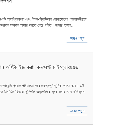
সলিউশন
আইওটি অ্যাপ্লিকেশন এবং মিশন-ক্রিটিকাল যোগাযোগের প্রয়োজনীয়তা
F উপাদান সমাধান অফার করতে পেরে গর্বিত। হাজার হাজার...
আরও পড়ুন
ান অপ্টিমাইজ করা: কনসেপ্ট মাইক্রোওয়েভ
প অফার করে
কোয়েন্সি প্রবাহ পরিচালনা করে গুরুত্বপূর্ণ ভূমিকা পালন করে। এই
ে নির্বাচিত ফ্রিকোয়েন্সিগুলি অন্যগুলিকে ব্লক করার সময় অতিক্রম
আরও পড়ুন