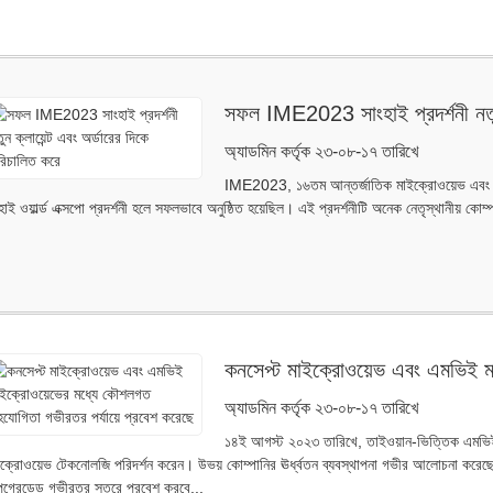
সফল IME2023 সাংহাই প্রদর্শনী নতুন 
অ্যাডমিন কর্তৃক ২৩-০৮-১৭ তারিখে
IME2023, ১৬তম আন্তর্জাতিক মাইক্রোওয়েভ এবং অ্যান
হাই ওয়ার্ল্ড এক্সপো প্রদর্শনী হলে সফলভাবে অনুষ্ঠিত হয়েছিল। এই প্রদর্শনীটি অনেক নেতৃস্থানীয় ক
কনসেপ্ট মাইক্রোওয়েভ এবং এমভিই 
গভীরতর পর্যায়ে প্রবেশ করেছে
অ্যাডমিন কর্তৃক ২৩-০৮-১৭ তারিখে
১৪ই আগস্ট ২০২৩ তারিখে, তাইওয়ান-ভিত্তিক এমভিই
ক্রোওয়েভ টেকনোলজি পরিদর্শন করেন। উভয় কোম্পানির ঊর্ধ্বতন ব্যবস্থাপনা গভীর আলোচনা করেছে
গ্রেডেড গভীরতর স্তরে প্রবেশ করবে...