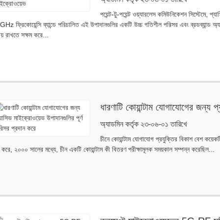
পয়েন্ট-টু-পয়েন্ট ওয়্যারলেস কমিউনিকেশন সিস্টেমে, 
Hz ফ্রিকোয়েন্সি ব্যান্ডে পরিচালিত এই উপাদানগুলির একটি উচ্চ গতিশীল পরিসর এবং ব্রডব্যান্ড অ্যানাল
য় রাখতে সক্ষম করে...
ধারণাটি কোয়ান্টাম যোগাযোগের জন্য প
প্রদান করে
অ্যাডমিন কর্তৃক ২৩-০৬-০১ তারিখে
চীনে কোয়ান্টাম যোগাযোগ প্রযুক্তির বিকাশ বেশ কয়ে
ু করে, ২০০০ সালের মধ্যে, চীন একটি কোয়ান্টাম কী বিতরণ পরীক্ষামূলক সময়কাল সম্পন্ন করেছিল...