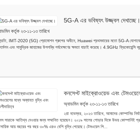
5G-A এর ভবিষ্যৎ উজ্জ্বল দেখাচ্ছে
যাডমিন কর্তৃক ২৩-১১-১৩ তারিখে
্প্রতি, IMT-2020 (5G) প্রোমোশন গ্রুপের অধীনে, Huawei প্রথমবারের মতো 5G-A যোগাযোগ এবং
র্মেশন এবং সামুদ্রিক জাহাজের উপলব্ধি পর্যবেক্ষণের ক্ষমতা যাচাই করেছে। 4.9GHz ফ্রিকোয়েন্সি ব্য
কনসেপ্ট মাইক্রোওয়েভ এবং টেমওয়েলে
অ্যাডমিন কর্তৃক ২৩-১১-১৩ তারিখে
২রা নভেম্বর, ২০২৩ তারিখে, আমাদের কোম্পানির নির্ব
েস সারাকে আতিথ্য দেওয়ার জন্য সম্মানিত হয়েছেন। ২০১৯ সালের গোড়ার দিকে উভয় কোম্পানিই প্র
বসায়িক আয় বছরের পর বছর ৩০% এরও বেশি বৃদ্ধি পেয়েছে। টেমওয়েল পি...