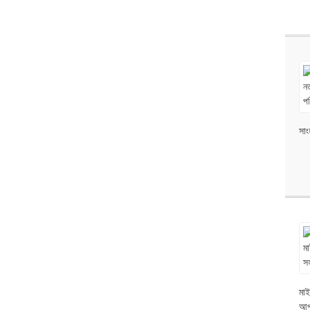
সাং
মাই
আপ