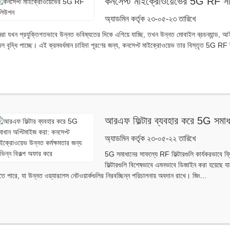
কনসেপ্ট মাইক্রোওয়েভের 5G RF 
অ্যাডমিন কর্তৃক ২৩-০৫-২৩ তারিখে
া যখন প্রযুক্তিগতভাবে উন্নত ভবিষ্যতের দিকে এগিয়ে যাচ্ছি, তখন উন্নত মোবাইল ব্রডব্যান্ড, 
ল বৃদ্ধি পাচ্ছে। এই ক্রমবর্ধমান চাহিদা পূরণের জন্য, কনসেপ্ট মাইক্রোওয়েভ তার বিস্তৃত 5G R
আরএফ ফিল্টার ব্যবহার করে 5G সমাধ
উন্নত কর্মক্ষমতার জন্য বিভিন্ন বিকল্
অ্যাডমিন কর্তৃক ২৩-০৫-২২ তারিখে
5G সমাধানের সাফল্যে RF ফিল্টারগুলি কার্যকরভাবে ফ্রি
ফিল্টারগুলি বিশেষভাবে এমনভাবে ডিজাইন করা হয়েছে যাত
ে পারে, যা উন্নত ওয়্যারলেস নেটওয়ার্কগুলির নিরবচ্ছিন্ন পরিচালনায় অবদান রাখে। জিং...