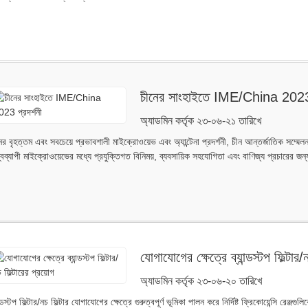
চীনের সাংহাইতে IME/China 2023 প
অ্যাডমিন কর্তৃক ২৩-০৬-২১ তারিখে
ের বৃহত্তম এবং সবচেয়ে প্রভাবশালী মাইক্রোওয়েভ এবং অ্যান্টেনা প্রদর্শনী, চীন আন্তর্জাতিক সম্মে
্বব্যাপী মাইক্রোওয়েভের মধ্যে প্রযুক্তিগত বিনিময়, ব্যবসায়িক সহযোগিতা এবং বাণিজ্য প্রচারের জন্য
যোগাযোগের ক্ষেত্রে ব্যান্ডস্টপ ফিল্টার/
অ্যাডমিন কর্তৃক ২৩-০৬-২০ তারিখে
ান্ডস্টপ ফিল্টার/নচ ফিল্টার যোগাযোগের ক্ষেত্রে গুরুত্বপূর্ণ ভূমিকা পালন করে নির্দিষ্ট ফ্রিকোয়েন্সি র