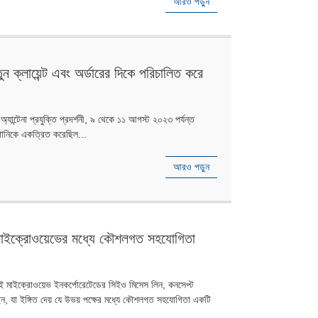
আরও পড়ুন
ক্লায়েন্ট এবং অর্ডারের দিকে পরিচালিত করে
্টেনা প্রযুক্তি প্রদর্শনী, ৯ থেকে ১১ আগস্ট ২০২৩ পর্যন্ত
োম্পানিকে একত্রিত করেছিল...
আরও পড়ুন
মাইক্রোওয়েভের মধ্যে কৌশলগত সহযোগিতা
 মাইক্রোওয়েভ ইনকর্পোরেটেডের সিইও মিসেস লিন, কনসেপ্ট
ন, যা ইঙ্গিত দেয় যে উভয় পক্ষের মধ্যে কৌশলগত সহযোগিতা একটি