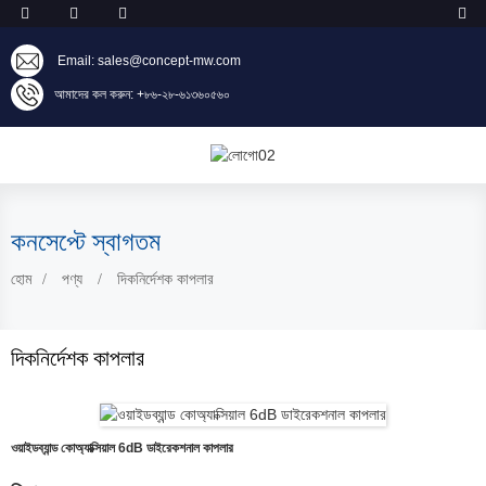
Email: sales@concept-mw.com
আমাদের কল করুন: +৮৬-২৮-৬১৩৬০৫৬০
কনসেপ্টে স্বাগতম
হোম
পণ্য
দিকনির্দেশক কাপলার
দিকনির্দেশক কাপলার
ওয়াইডব্যান্ড কোঅ্যাক্সিয়াল 6dB ডাইরেকশনাল কাপলার