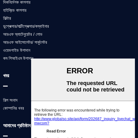
দিকনির্দেশক কাপলার
হাইব্রিড কাপলার
ফিল্টার
ডুপ্লেক্সার/মাল্টিপ্লেক্সার/কম্বাইনার
আরএফ অ্যাটেনুয়েটর / লোড
আরএফ আইসোলেটর/ সার্কুলেটর
ওয়েভগাইড উপাদান
কম পিআইএম উপাদান
খবর
শিল্প সংবাদ
কোম্পানির খবর
আমাদের প্রতিষ্ঠান