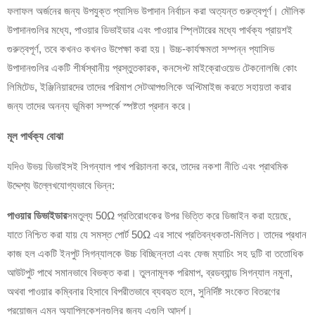
ফলাফল অর্জনের জন্য উপযুক্ত প্যাসিভ উপাদান নির্বাচন করা অত্যন্ত গুরুত্বপূর্ণ। মৌলিক
উপাদানগুলির মধ্যে, পাওয়ার ডিভাইডার এবং পাওয়ার স্প্লিটারের মধ্যে পার্থক্য প্রায়শই
গুরুত্বপূর্ণ, তবে কখনও কখনও উপেক্ষা করা হয়। উচ্চ-কার্যক্ষমতা সম্পন্ন প্যাসিভ
উপাদানগুলির একটি শীর্ষস্থানীয় প্রস্তুতকারক, কনসেপ্ট মাইক্রোওয়েভ টেকনোলজি কোং
লিমিটেড, ইঞ্জিনিয়ারদের তাদের পরিমাপ সেটআপগুলিকে অপ্টিমাইজ করতে সহায়তা করার
জন্য তাদের অনন্য ভূমিকা সম্পর্কে স্পষ্টতা প্রদান করে।
মূল পার্থক্য বোঝা
যদিও উভয় ডিভাইসই সিগন্যাল পাথ পরিচালনা করে, তাদের নকশা নীতি এবং প্রাথমিক
উদ্দেশ্য উল্লেখযোগ্যভাবে ভিন্ন:
পাওয়ার ডিভাইডার
সমতুল্য 50Ω প্রতিরোধকের উপর ভিত্তি করে ডিজাইন করা হয়েছে,
যাতে নিশ্চিত করা যায় যে সমস্ত পোর্ট 50Ω এর সাথে প্রতিবন্ধকতা-মিলিত। তাদের প্রধান
কাজ হল একটি ইনপুট সিগন্যালকে উচ্চ বিচ্ছিন্নতা এবং ফেজ ম্যাচিং সহ দুটি বা ততোধিক
আউটপুট পাথে সমানভাবে বিভক্ত করা। তুলনামূলক পরিমাপ, ব্রডব্যান্ড সিগন্যাল নমুনা,
অথবা পাওয়ার কম্বিনার হিসাবে বিপরীতভাবে ব্যবহৃত হলে, সুনির্দিষ্ট সংকেত বিতরণের
প্রয়োজন এমন অ্যাপ্লিকেশনগুলির জন্য এগুলি আদর্শ।