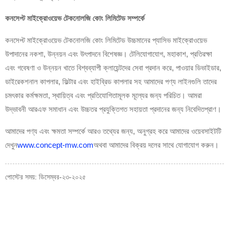
কনসেপ্ট মাইক্রোওয়েভ টেকনোলজি কোং লিমিটেড সম্পর্কে
কনসেপ্ট মাইক্রোওয়েভ টেকনোলজি কোং লিমিটেড উচ্চমানের প্যাসিভ মাইক্রোওয়েভ
উপাদানের নকশা, উন্নয়ন এবং উৎপাদনে বিশেষজ্ঞ। টেলিযোগাযোগ, মহাকাশ, প্রতিরক্ষা
এবং গবেষণা ও উন্নয়ন খাতে বিশ্বব্যাপী ক্লায়েন্টদের সেবা প্রদান করে, পাওয়ার ডিভাইডার,
ডাইরেকশনাল কাপলার, ফিল্টার এবং হাইব্রিড কাপলার সহ আমাদের পণ্য লাইনগুলি তাদের
চমৎকার কর্মক্ষমতা, স্থায়িত্ব এবং প্রতিযোগিতামূলক মূল্যের জন্য পরিচিত। আমরা
উদ্ভাবনী আরএফ সমাধান এবং উচ্চতর প্রযুক্তিগত সহায়তা প্রদানের জন্য নিবেদিতপ্রাণ।
আমাদের পণ্য এবং ক্ষমতা সম্পর্কে আরও তথ্যের জন্য, অনুগ্রহ করে আমাদের ওয়েবসাইটটি
দেখুন
www.concept-mw.com
অথবা আমাদের বিক্রয় দলের সাথে যোগাযোগ করুন।
পোস্টের সময়: ডিসেম্বর-২৩-২০২৫