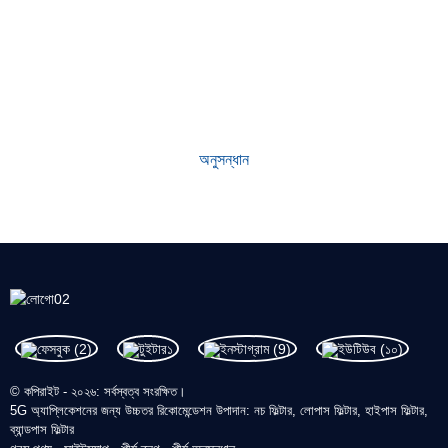
কেন আমাদের নির্বাচন করুন
প্রতিষ্ঠার পর থেকে, আমাদের কারখানাটি নীতি মেনে প্রথম বিশ্বমানের পণ্য তৈরি করে আসছে
প্রথমে মানের। আমাদের পণ্যগুলি শিল্পে চমৎকার খ্যাতি অর্জন করেছে এবং নতুন এবং
পুরাতন গ্রাহকদের মধ্যে মূল্যবান আস্থা অর্জন করেছে।
অনুসন্ধান
© কপিরাইট - ২০২৬: সর্বস্বত্ব সংরক্ষিত।
5G অ্যাপ্লিকেশনের জন্য উচ্চতর রিকোমেন্ডেশন উপাদান: নচ ফিল্টার, লোপাস ফিল্টার, হাইপাস ফিল্টার,
ব্যান্ডপাস ফিল্টার