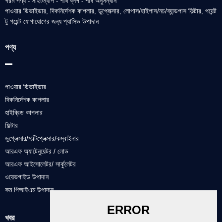
গরম পণ্য
সাইটম্যাপ
শীর্ষ ব্লগ
শীর্ষ অনুসন্ধান
-
-
-
পাওয়ার ডিভাইডার
দিকনির্দেশক কাপলার
ডুপ্লেক্সার
লোপাস/হাইপাস/নচ/ব্যান্ডপাস ফিল্টার
পয়েন্ট
,
,
,
,
টু পয়েন্ট যোগাযোগের জন্য প্যাসিভ উপাদান
পণ্য
পাওয়ার ডিভাইডার
দিকনির্দেশক কাপলার
হাইব্রিড কাপলার
ফিল্টার
ডুপ্লেক্সার/মাল্টিপ্লেক্সার/কম্বাইনার
আরএফ অ্যাটেনুয়েটর / লোড
আরএফ আইসোলেটর/ সার্কুলেটর
ওয়েভগাইড উপাদান
কম পিআইএম উপাদান
খবর